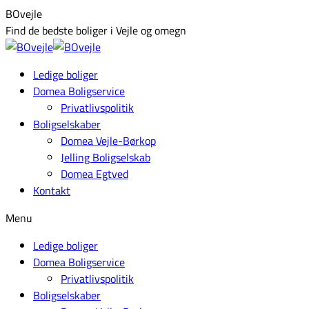
Skip
Facebook
BOvejle
to
page
Find de bedste boliger i Vejle og omegn
content
opens
in
Ledige boliger
new
Domea Boligservice
window
Privatlivspolitik
Boligselskaber
Domea Vejle-Børkop
Jelling Boligselskab
Domea Egtved
Kontakt
Menu
Ledige boliger
Domea Boligservice
Privatlivspolitik
Boligselskaber