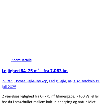
Zoom
Details
Lejlighed 64-75 m² – fra 7.063 kr.
2-vær.
,
Domea Vejle-Børkop
,
Ledig Vejle
,
Vejle
By
Boadmin
31.
juli 2025
2 værelses lejlighed fra 64-75 m²Tønnesgade, 7100 VejleHer
bor du i smørhullet mellem kultur, shopping og natur. Midt i