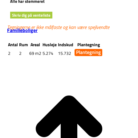
Alle har stemmeret
Skriv dig på venteliste
Tegningerne er ikke målfaste og kan være spejlvendte
Familieboliger
Antal
Rum
Areal
Husleje
Indskud
Plantegning
2
2
69 m2
5.274
15.732
G
t
T