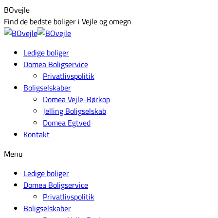
Skip
Facebook
BOvejle
to
page
Find de bedste boliger i Vejle og omegn
content
opens
in
Ledige boliger
new
Domea Boligservice
window
Privatlivspolitik
Boligselskaber
Domea Vejle-Børkop
Jelling Boligselskab
Domea Egtved
Kontakt
Menu
Ledige boliger
Domea Boligservice
Privatlivspolitik
Boligselskaber