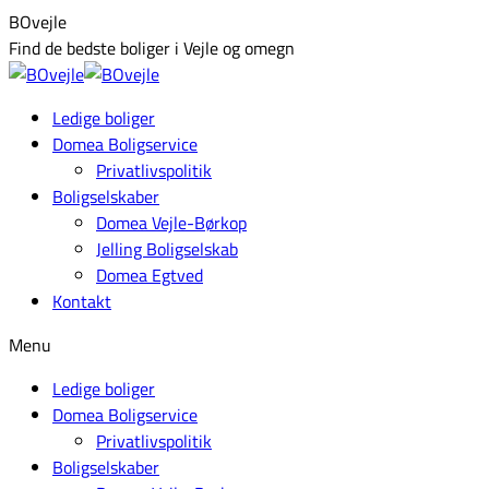
Skip
Facebook
BOvejle
to
page
Find de bedste boliger i Vejle og omegn
content
opens
in
Ledige boliger
new
Domea Boligservice
window
Privatlivspolitik
Boligselskaber
Domea Vejle-Børkop
Jelling Boligselskab
Domea Egtved
Kontakt
Menu
Ledige boliger
Domea Boligservice
Privatlivspolitik
Boligselskaber