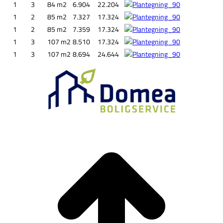
1
3
84 m2
6.904
22.204
1
2
85 m2
7.327
17.324
1
2
85 m2
7.359
17.324
1
3
107 m2
8.510
17.324
1
3
107 m2
8.694
24.644
G
t
T