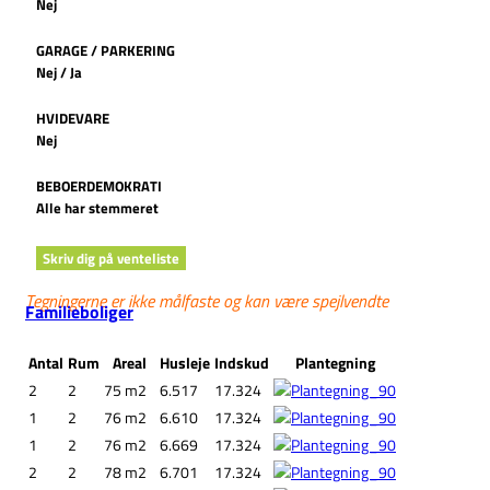
Nej
GARAGE / PARKERING
Nej / Ja
HVIDEVARE
Nej
BEBOERDEMOKRATI
Alle har stemmeret
Skriv dig på venteliste
Tegningerne er ikke målfaste og kan være spejlvendte
Familieboliger
Antal
Rum
Areal
Husleje
Indskud
Plantegning
2
2
75 m2
6.517
17.324
1
2
76 m2
6.610
17.324
1
2
76 m2
6.669
17.324
2
2
78 m2
6.701
17.324