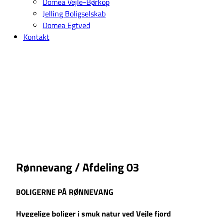
Domea Vejle-Børkop
Jelling Boligselskab
Domea Egtved
Kontakt
Rønnevang / Afdeling 03
BOLIGERNE PÅ RØNNEVANG
Hyggelige boliger i smuk natur ved Vejle fjord