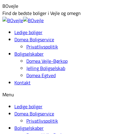
Skip
Facebook
BOvejle
to
page
Find de bedste boliger i Vejle og omegn
content
opens
in
Ledige boliger
new
Domea Boligservice
window
Privatlivspolitik
Boligselskaber
Domea Vejle-Børkop
Jelling Boligselskab
Domea Egtved
Kontakt
Menu
Ledige boliger
Domea Boligservice
Privatlivspolitik
Boligselskaber