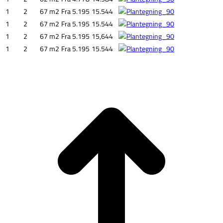
1
2
67 m2
Fra 5.195
15.544
1
2
67 m2
Fra 5.195
15.544
1
2
67 m2
Fra 5.195
15,644
1
2
67 m2
Fra 5.195
15.544
G
t
T