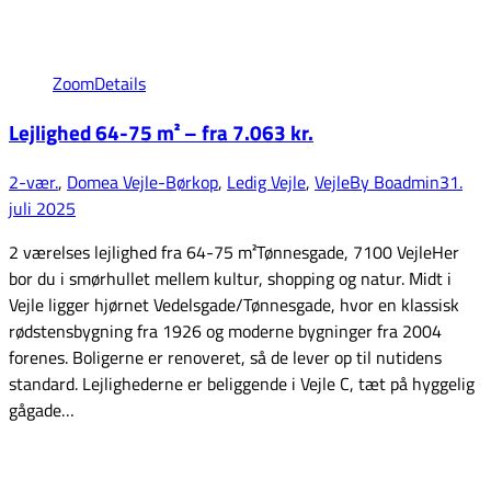
Zoom
Details
Lejlighed 64-75 m² – fra 7.063 kr.
2-vær.
,
Domea Vejle-Børkop
,
Ledig Vejle
,
Vejle
By
Boadmin
31.
juli 2025
2 værelses lejlighed fra 64-75 m²Tønnesgade, 7100 VejleHer
bor du i smørhullet mellem kultur, shopping og natur. Midt i
Vejle ligger hjørnet Vedelsgade/Tønnesgade, hvor en klassisk
rødstensbygning fra 1926 og moderne bygninger fra 2004
forenes. Boligerne er renoveret, så de lever op til nutidens
standard. Lejlighederne er beliggende i Vejle C, tæt på hyggelig
gågade…