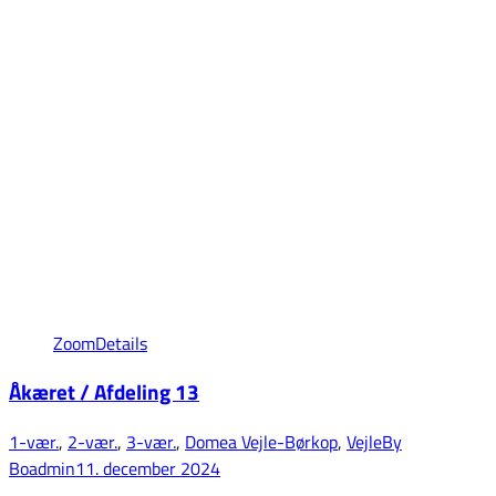
Zoom
Details
Åkæret / Afdeling 13
1-vær.
,
2-vær.
,
3-vær.
,
Domea Vejle-Børkop
,
Vejle
By
Boadmin
11. december 2024