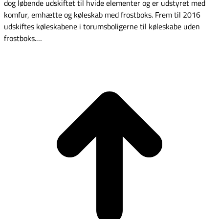
dog løbende udskiftet til hvide elementer og er udstyret med
komfur, emhætte og køleskab med frostboks. Frem til 2016
udskiftes køleskabene i torumsboligerne til køleskabe uden
frostboks.…
G
t
T