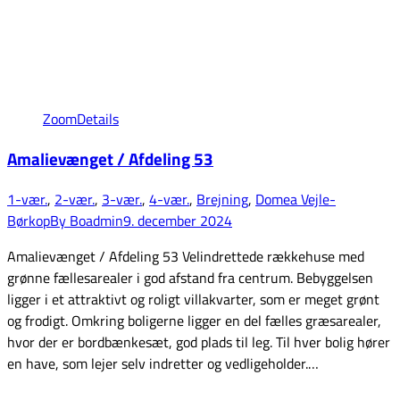
Zoom
Details
Amalievænget / Afdeling 53
1-vær.
,
2-vær.
,
3-vær.
,
4-vær.
,
Brejning
,
Domea Vejle-
Børkop
By
Boadmin
9. december 2024
Amalievænget / Afdeling 53 Velindrettede rækkehuse med
grønne fællesarealer i god afstand fra centrum. Bebyggelsen
ligger i et attraktivt og roligt villakvarter, som er meget grønt
og frodigt. Omkring boligerne ligger en del fælles græsarealer,
hvor der er bordbænkesæt, god plads til leg. Til hver bolig hører
en have, som lejer selv indretter og vedligeholder.…