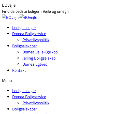
Skip
Facebook
BOvejle
to
page
Find de bedste boliger i Vejle og omegn
content
opens
in
Ledige boliger
new
Domea Boligservice
window
Privatlivspolitik
Boligselskaber
Domea Vejle-Børkop
Jelling Boligselskab
Domea Egtved
Kontakt
Menu
Ledige boliger
Domea Boligservice
Privatlivspolitik
Boligselskaber