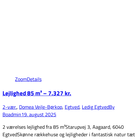
Zoom
Details
Lejlighed 85 m² – 7.327 kr.
2-vær.
,
Domea Vejle-Børkop
,
Egtved
,
Ledig Egtved
By
Boadmin
19. august 2025
2 værelses lejlighed fra 85 m²Starupvej 3, Aagaard, 6040
EgtvedSkønne rækkehuse og lejligheder i fantastisk natur tæt