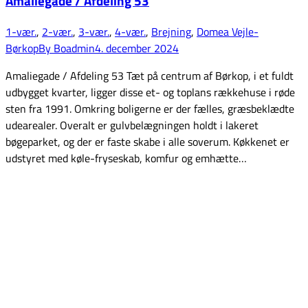
Amaliegade / Afdeling 53
1-vær.
,
2-vær.
,
3-vær.
,
4-vær.
,
Brejning
,
Domea Vejle-
Børkop
By
Boadmin
4. december 2024
Amaliegade / Afdeling 53 Tæt på centrum af Børkop, i et fuldt
udbygget kvarter, ligger disse et- og toplans rækkehuse i røde
sten fra 1991. Omkring boligerne er der fælles, græsbeklædte
udearealer. Overalt er gulvbelægningen holdt i lakeret
bøgeparket, og der er faste skabe i alle soverum. Køkkenet er
udstyret med køle-fryseskab, komfur og emhætte…