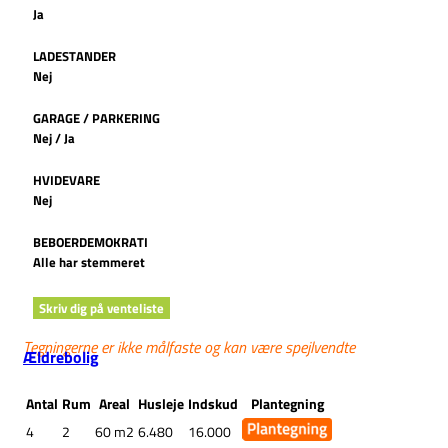
Ja
LADESTANDER
Nej
GARAGE / PARKERING
Nej / Ja
HVIDEVARE
Nej
BEBOERDEMOKRATI
Alle har stemmeret
Skriv dig på venteliste
Tegningerne er ikke målfaste og kan være spejlvendte
Ældrebolig
Antal
Rum
Areal
Husleje
Indskud
Plantegning
4
2
60 m2
6.480
16.000