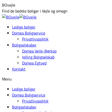
Skip
Facebook
BOvejle
to
page
Find de bedste boliger i Vejle og omegn
content
opens
in
Ledige boliger
new
Domea Boligservice
window
Privatlivspolitik
Boligselskaber
Domea Vejle-Børkop
Jelling Boligselskab
Domea Egtved
Kontakt
Menu
Ledige boliger
Domea Boligservice
Privatlivspolitik
Boligselskaber