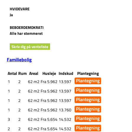
HVIDEVARE
Ja
BEBOERDEMOKRATI
Alle har stemmeret
Skriv dig på venteliste
Familiebolig
Antal
Rum
Areal
Husleje
Indskud
Plantegning
1
2
62 m2
Fra 5.962
13.597
1
2
62 m2
Fra 5.962
13.597
1
2
62 m2
Fra 5.962
13.597
1
2
62 m2
Fra 5.962
13.760
3
2
62 m2
Fra 5.654
14.532
2
2
62 m2
Fra 5.654
14.532