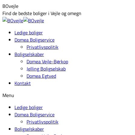
Skip
Facebook
BOvejle
to
page
Find de bedste boliger i Vejle og omegn
content
opens
in
Ledige boliger
new
Domea Boligservice
window
Privatlivspolitik
Boligselskaber
Domea Vejle-Børkop
Jelling Boligselskab
Domea Egtved
Kontakt
Menu
Ledige boliger
Domea Boligservice
Privatlivspolitik
Boligselskaber