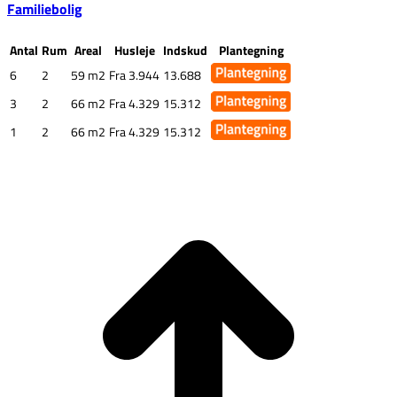
Familiebolig
Antal
Rum
Areal
Husleje
Indskud
Plantegning
6
2
59 m2
Fra 3.944
13.688
3
2
66 m2
Fra 4.329
15.312
1
2
66 m2
Fra 4.329
15.312
G
t
T