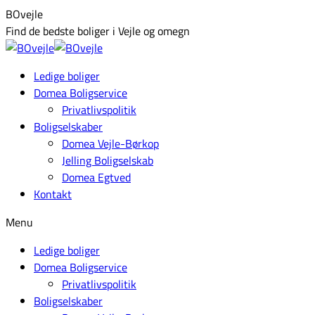
Skip
Facebook
BOvejle
to
page
Find de bedste boliger i Vejle og omegn
content
opens
in
Ledige boliger
new
Domea Boligservice
window
Privatlivspolitik
Boligselskaber
Domea Vejle-Børkop
Jelling Boligselskab
Domea Egtved
Kontakt
Menu
Ledige boliger
Domea Boligservice
Privatlivspolitik
Boligselskaber