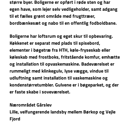
større byer. Boligerne er opført i røde sten og har
egen have, som lejer selv vedligeholder, samt adgang
til et fælles grønt område med frugttræer,
bordbænkesæt og nabo til en offentlig fodboldbane.
Boligerne har loftsrum og eget skur til opbevaring.
Køkkenet er separat med plads til spisebord,
elementer i bøgetræ fra HTH, køle-fryseskab eller
køleskab med frostboks, fritstående komfur, emhætte
og installation til opvaskemaskine. Badeværelset er
rummeligt med klinkegulv, lyse vægge, vindue til
udluftning samt installation til vaskemaskine og
kondenstørretumbler. Gulvene er i bøgeparket, og der
er faste skabe i soveværelset.
Nærområdet Gårslev
Lille, velfungerende landsby mellem Børkop og Vejle
Fjord